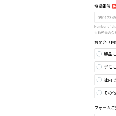
電話番号
R
Number of cha
※勤務先の会
お問合せ内
製品
デモ
社内
その
フォームご