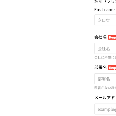
名前（フリ
First name
会社名
Req
会社に所属に
部署名
Req
部署がない場
メールアド