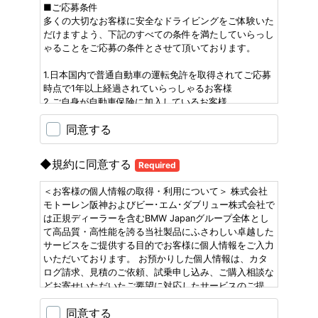
■ご応募条件
多くの大切なお客様に安全なドライビングをご体験いた
だけますよう、下記のすべての条件を満たしていらっし
ゃることをご応募の条件とさせて頂いております。
1.日本国内で普通自動車の運転免許を取得されてご応募
時点で1年以上経過されていらっしゃるお客様
2.ご自身が自動車保険に加入しているお客様
3.日常的に普通自動車を運転されていらっしゃるお客様
同意する
4.普通自動車をご自身かご家族で保有されているお客様
5.当社が貸し出しするテストドライブカーの保管場所
(車庫)が確保できるお客様
◆規約に同意する
Required
6.ご応募時点で年齢20歳以上のお客様
7.お客様の責による事故、車両毀損があった場合、補償
＜お客様の個人情報の取得・利用について＞ 株式会社
能力や資力を十分有するお客様
モトーレン阪神およびビー･エム･ダブリュー株式会社で
8.ご購入を検討されていらっしゃるお客様
は正規ディーラーを含むBMW Japanグループ全体とし
9.下記のモニター実施条件にご同意いただけるお客様
て高品質・高性能を誇る当社製品にふさわしい卓越した
サービスをご提供する目的でお客様に個人情報をご入力
■3日間モニター実施お客様条件
いただいております。 お預かりした個人情報は、カタ
・貸し出しから3日以内にご返却いただきます。
ログ請求、見積のご依頼、試乗申し込み、ご購入相談な
・テストドライブカーの受け渡しは店頭にて実施いたし
どお寄せいただいたご要望に対応したサービスのご提
ます。
供、および、当社において取り扱う商品、各種イベン
・ガソリン代はお客様負担となります。（満タン返却と
同意する
ト、キャンペーンなどの開催についての郵便、電話、電
なります。）