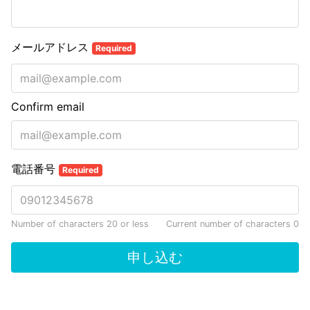
メールアドレス
Required
Confirm email
電話番号
Required
Number of characters 20 or less
Current number of characters
0
申し込む