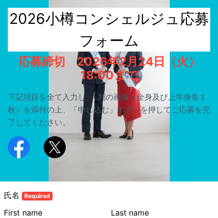
2026小樽コンシェルジュ応募
フォーム
応募締切 2026年2月24日（火）
18:00まで
下記項目を全て入力し、L判の画像（全身及び上半身各１
枚）を添付の上、「申し込む」ボタンを押してご応募を完
了してください。
氏名
Required
First name
Last name