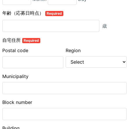
年齢（応募日時点）
Required
歳
自宅住所
Required
Postal code
Region
Municipality
Block number
Building