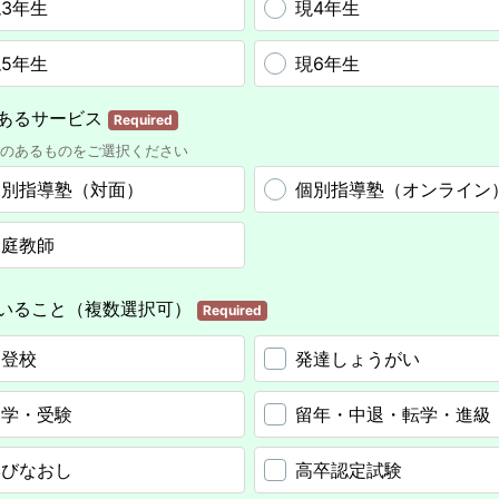
3年生
現4年生
5年生
現6年生
あるサービス
Required
のあるものをご選択ください
個別指導塾（対面）
個別指導塾（オンライン
家庭教師
いること（複数選択可）
Required
不登校
発達しょうがい
進学・受験
留年・中退・転学・進級
学びなおし
高卒認定試験