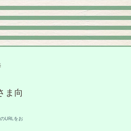


さま向
のURLをお