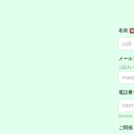
名前
R
メール
ご記入い
電話番
Number o
ご関