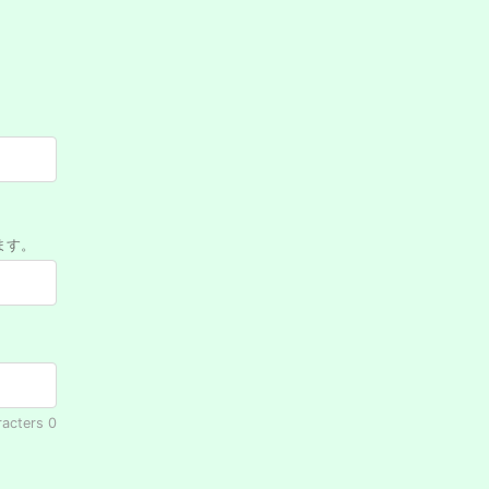
ます。
racters
0