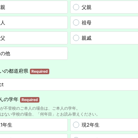
母親
父親
本人
祖母
祖父
親戚
その他
いの都道府県
Required
んの学年
Required
が不登校のご本人の場合は、ご本人の学年。
はない学校の場合、「何年目」とお読み替えください。
1年生
現2年生