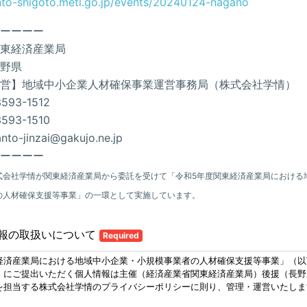
anto-shigoto.meti.go.jp/events/20240124-nagano
ーーーー
東経済産業局
野県
営】地域中小企業人材確保事業運営事務局（株式会社学情）
593-1512
593-1510
nto-jinzai@gakujo.ne.jp
ーーーー
式会社学情が関東経済産業局から委託を受けて「令和5年度関東経済産業局における
の人材確保支援等事業」の一環として実施しています。
報の取扱いについて
Required
経済産業局における地域中小企業・小規模事業者の人材確保支援等事業」（以
）にご提出いただく個人情報は主催（経済産業省関東経済産業局）後援（長野
を担当する株式会社学情のプライバシーポリシーに則り、管理・運営いたしま