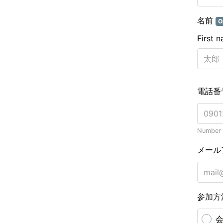
名前
O
First 
電話番
Number o
メール
参加方