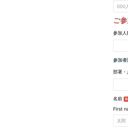
ご参
参加人
参加
部署・
名前
R
First 