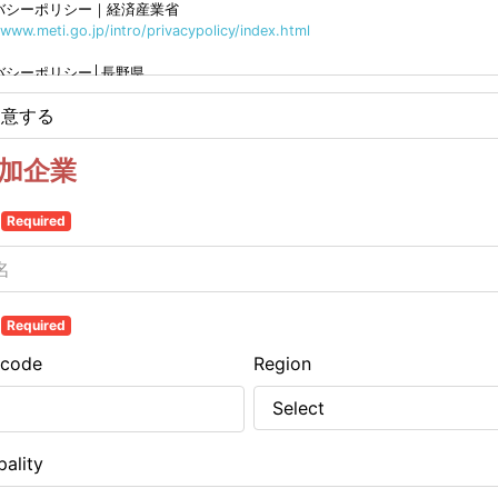
バシーポリシー｜経済産業省
/www.meti.go.jp/intro/privacypolicy/index.html
バシーポリシー│長野県
/www.reiki.pref.nagano.lg.jp/cgi-bin/nagano-ken/d1w_gaibu_jyoubundisp.e
同意する
=40390101000200000000
バシーポリシー｜株式会社学情
加企業
/company.gakujo.ne.jp/privacy/
名
ご確認の上、同意いただける場合は「同意する」をチェックし、次にお進みく
Required
地
Required
 code
Region
pality