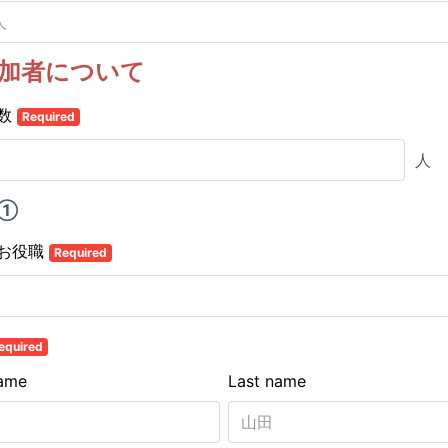
加者について
数
Required
人
者①
お役職
Required
equired
name
Last name