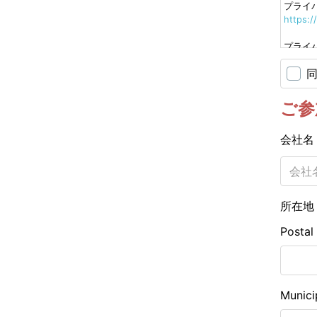
プライ
https:/
プライ
https:/
HOUCD
プライ
ご参
https:/
会社
上記を
い。
所在
Postal
Munici