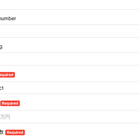
number
ng
equired
金
Required
数
Required