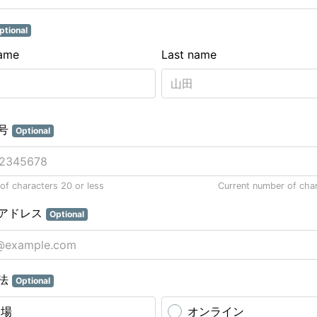
ptional
name
Last name
号
Optional
f characters 20 or less
Current number of cha
アドレス
Optional
法
Optional
会場
オンライン