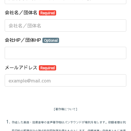
会社名／団体名
Required
会社HP／団体HP
Optional
メールアドレス
Required
【著作権について】
作成した楽曲・効果音等の音声著作物はパンサウンドが権利を有します。依頼者様は利
用目的の範囲内での独占的利用許諾を得るものとします。
依頼者様・作曲者ともに
音声