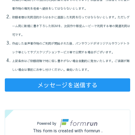
著作物
の権利を他者へ提供をしてはならないとします。
依頼者様は利用目的からはるかに逸脱した利用を行ってはならないとします。
ただしゲ
ーム用に新規に書き下ろしたBGMを、次回作や販促ムービーで利用する等の関連利用は
可です。
作成した
音声著作物
のご利用が開始された後、パンサウンドがオリジナルサウンドトラ
ック等としてサブスクリプションサービス等で公開する場合がございます。
上記条件はご依頼段階で特に但し書きがない場合自動的に発生いたします。ご承諾が難
しい場合は事前にお申し付けください。善処いたします。
メッセージを送信する
Powered by
This form is created with formrun .